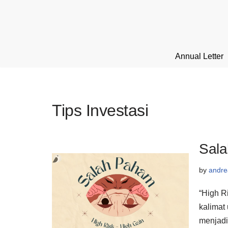
Skip
to
content
Annual Letter
Tips Investasi
Sala
by
andre
“High R
kalimat
menjadi