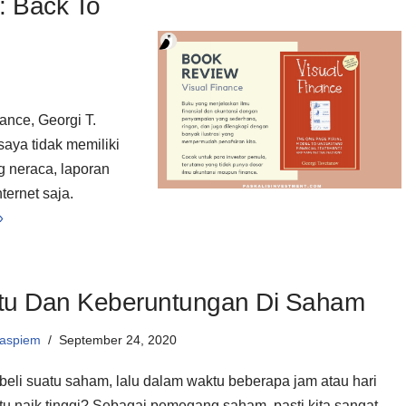
: Back To
ance, Georgi T.
aya tidak memiliki
 neraca, laporan
ternet saja.
»
tu Dan Keberuntungan Di Saham
aspiem
September 24, 2020
beli suatu saham, lalu dalam waktu beberapa jam atau hari
tu naik tinggi? Sebagai pemegang saham, pasti kita sangat