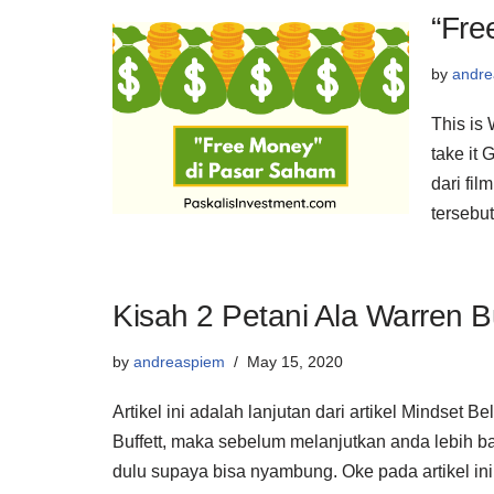
“Fre
by
andre
This is 
take it
dari fil
terseb
Kisah 2 Petani Ala Warren Bu
by
andreaspiem
May 15, 2020
Artikel ini adalah lanjutan dari artikel Mindset 
Buffett, maka sebelum melanjutkan anda lebih bai
dulu supaya bisa nyambung. Oke pada artikel in