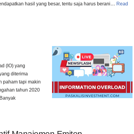
endapatkan hasil yang besar, tentu saja harus berani…
Read
ad (IO) yang
yang diterima
n paham tapi makin
engahan tahun 2020
 Banyak
ntif Manajemen Emiten