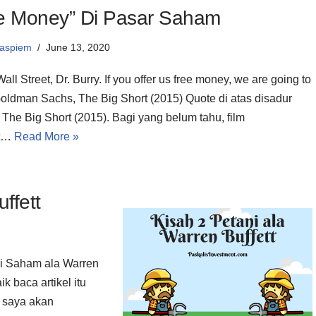
e Money” Di Pasar Saham
aspiem
June 13, 2020
Wall Street, Dr. Burry. If you offer us free money, we are going to
 Goldman Sachs, The Big Short (2015) Quote di atas disadur
m The Big Short (2015). Bagi yang belum tahu, film
ut…
Read More »
ffett
Beli Saham ala Warren
k baca artikel itu
i saya akan