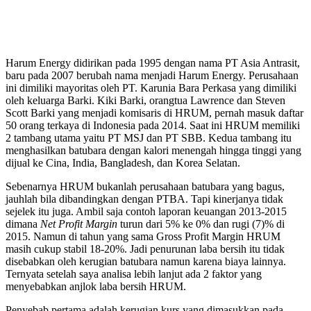
Harum Energy didirikan pada 1995 dengan nama PT Asia Antrasit,
baru pada 2007 berubah nama menjadi Harum Energy. Perusahaan
ini dimiliki mayoritas oleh PT. Karunia Bara Perkasa yang dimiliki
oleh keluarga Barki. Kiki Barki, orangtua Lawrence dan Steven
Scott Barki yang menjadi komisaris di HRUM, pernah masuk daftar
50 orang terkaya di Indonesia pada 2014. Saat ini HRUM memiliki
2 tambang utama yaitu PT MSJ dan PT SBB. Kedua tambang itu
menghasilkan batubara dengan kalori menengah hingga tinggi yang
dijual ke Cina, India, Bangladesh, dan Korea Selatan.
Sebenarnya HRUM bukanlah perusahaan batubara yang bagus,
jauhlah bila dibandingkan dengan PTBA. Tapi kinerjanya tidak
sejelek itu juga. Ambil saja contoh laporan keuangan 2013-2015
dimana
Net Profit Margin
turun dari 5% ke 0% dan rugi (7)% di
2015. Namun di tahun yang sama Gross Profit Margin HRUM
masih cukup stabil 18-20%. Jadi penurunan laba bersih itu tidak
disebabkan oleh kerugian batubara namun karena biaya lainnya.
Ternyata setelah saya analisa lebih lanjut ada 2 faktor yang
menyebabkan anjlok laba bersih HRUM.
Penyebab pertama adalah kerugian kurs yang dimasukkan pada