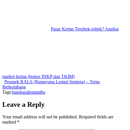
Pasar Kertas Terobek-robek? Analisa
market kertas (bonus INKP dan TKIM)
Prospek RALS (Ramayana Lestari Sentosa) – Terus
Berkembang
Tags:
batubara
hrum
ptba
Leave a Reply
Your email address will not be published.
Required fields are
marked
*