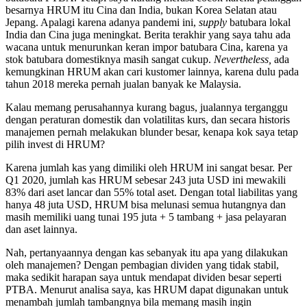
besarnya HRUM itu Cina dan India, bukan Korea Selatan atau
Jepang. Apalagi karena adanya pandemi ini,
supply
batubara lokal
India dan Cina juga meningkat. Berita terakhir yang saya tahu ada
wacana untuk menurunkan keran impor batubara Cina, karena ya
stok batubara domestiknya masih sangat cukup.
Nevertheless,
ada
kemungkinan HRUM akan cari kustomer lainnya, karena dulu pada
tahun 2018 mereka pernah jualan banyak ke Malaysia.
Kalau memang perusahannya kurang bagus, jualannya terganggu
dengan peraturan domestik dan volatilitas kurs, dan secara historis
manajemen pernah melakukan blunder besar, kenapa kok saya tetap
pilih invest di HRUM?
Karena jumlah kas yang dimiliki oleh HRUM ini sangat besar. Per
Q1 2020, jumlah kas HRUM sebesar 243 juta USD ini mewakili
83% dari aset lancar dan 55% total aset. Dengan total liabilitas yang
hanya 48 juta USD, HRUM bisa melunasi semua hutangnya dan
masih memiliki uang tunai 195 juta + 5 tambang + jasa pelayaran
dan aset lainnya.
Nah, pertanyaannya dengan kas sebanyak itu apa yang dilakukan
oleh manajemen? Dengan pembagian dividen yang tidak stabil,
maka sedikit harapan saya untuk mendapat dividen besar seperti
PTBA. Menurut analisa saya, kas HRUM dapat digunakan untuk
menambah jumlah tambangnya bila memang masih ingin