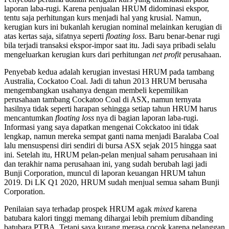
laporan laba-rugi. Karena penjualan HRUM didominasi ekspor,
tentu saja perhitungan kurs menjadi hal yang krusial. Namun,
kerugian kurs ini bukanlah kerugian nominal melainkan kerugian di
atas kertas saja, sifatnya seperti
floating loss
. Baru benar-benar rugi
bila terjadi transaksi ekspor-impor saat itu. Jadi saya pribadi selalu
mengeluarkan kerugian kurs dari perhitungan
net profit
perusahaan.
Penyebab kedua adalah kerugian investasi HRUM pada tambang
Australia, Cockatoo Coal. Jadi di tahun 2013 HRUM berusaha
mengembangkan usahanya dengan membeli kepemilikan
perusahaan tambang Cockatoo Coal di ASX, namun ternyata
hasilnya tidak seperti harapan sehingga setiap tahun HRUM harus
mencantumkan
floating loss
nya di bagian laporan laba-rugi.
Informasi yang saya dapatkan mengenai Cokckatoo ini tidak
lengkap, namun mereka sempat ganti nama menjadi Baralaba Coal
lalu mensuspensi diri sendiri di bursa ASX sejak 2015 hingga saat
ini. Setelah itu, HRUM pelan-pelan menjual saham perusahaan ini
dan terakhir nama perusahaan ini, yang sudah berubah lagi jadi
Bunji Corporation, muncul di laporan keuangan HRUM tahun
2019. Di LK Q1 2020, HRUM sudah menjual semua saham Bunji
Corporation.
Penilaian saya terhadap prospek HRUM agak
mixed
karena
batubara kalori tinggi memang dihargai lebih premium dibanding
batubara PTBA. Tetapi saya kurang merasa cocok karena pelanggan