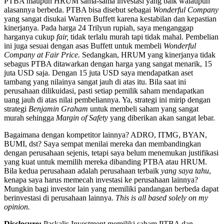
PTBA maupun HRUM sama-sama investasi yang baik walaupun
alasannya berbeda. PTBA bisa disebut sebagai
Wonderful Company
yang sangat disukai Warren Buffett karena kestabilan dan kepastian
kinerjanya. Pada harga 24 Trilyun rupiah, saya menganggap
harganya cukup
fair,
tidak terlalu murah tapi tidak mahal. Pembelian
ini juga sesuai dengan asas Buffett untuk membeli
Wonderful
Company at Fair Price.
Sedangkan, HRUM yang kinerjanya tidak
sebagus PTBA ditawarkan dengan harga yang sangat menarik, 15
juta USD saja. Dengan 15 juta USD saya mendapatkan aset
tambang yang nilainya sangat jauh di atas itu. Bila saat ini
perusahaan dilikuidasi, pasti setiap pemilik saham mendapatkan
uang jauh di atas nilai pembeliannya. Ya, strategi ini mirip dengan
strategi
Benjamin Graham
untuk membeli saham yang sangat
murah sehingga
Margin of Safety
yang diberikan akan sangat lebar.
Bagaimana dengan kompetitor lainnya? ADRO, ITMG, BYAN,
BUMI, dst? Saya sempat menilai mereka dan membandingkan
dengan perusahaan sejenis, tetapi saya belum menemukan justifikasi
yang kuat untuk memilih mereka dibanding PTBA atau HRUM.
Bila kedua perusahaan adalah perusahaan terbaik
yang saya tahu
,
kenapa saya harus memecah investasi ke perusahaan lainnya?
Mungkin bagi investor lain yang memiliki pandangan berbeda dapat
berinvestasi di perusahaan lainnya.
This is all based solely on my
opinion.
Disclosure:
Paskalis Investment memiliki saham PTBA dan