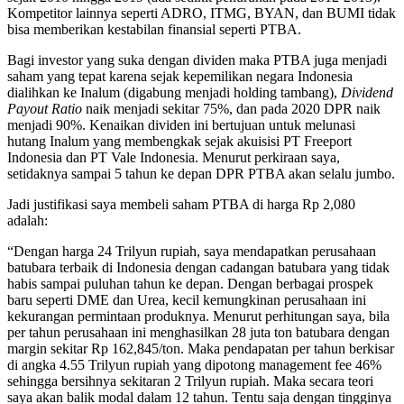
Kompetitor lainnya seperti ADRO, ITMG, BYAN, dan BUMI tidak
bisa memberikan kestabilan finansial seperti PTBA.
Bagi investor yang suka dengan dividen maka PTBA juga menjadi
saham yang tepat karena sejak kepemilikan negara Indonesia
dialihkan ke Inalum (digabung menjadi holding tambang),
Dividend
Payout Ratio
naik menjadi sekitar 75%, dan pada 2020 DPR naik
menjadi 90%. Kenaikan dividen ini bertujuan untuk melunasi
hutang Inalum yang membengkak sejak akuisisi PT Freeport
Indonesia dan PT Vale Indonesia. Menurut perkiraan saya,
setidaknya sampai 5 tahun ke depan DPR PTBA akan selalu jumbo.
Jadi justifikasi saya membeli saham PTBA di harga Rp 2,080
adalah:
“Dengan harga 24 Trilyun rupiah, saya mendapatkan perusahaan
batubara terbaik di Indonesia dengan cadangan batubara yang tidak
habis sampai puluhan tahun ke depan. Dengan berbagai prospek
baru seperti DME dan Urea, kecil kemungkinan perusahaan ini
kekurangan permintaan produknya. Menurut perhitungan saya, bila
per tahun perusahaan ini menghasilkan 28 juta ton batubara dengan
margin sekitar Rp 162,845/ton. Maka pendapatan per tahun berkisar
di angka 4.55 Trilyun rupiah yang dipotong management fee 46%
sehingga bersihnya sekitaran 2 Trilyun rupiah. Maka secara teori
saya akan balik modal dalam 12 tahun. Tentu saja dengan tingginya