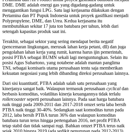
DME. DME adalah energi gas yang digadang-gadang untuk
menggantikan fungsi LPG. Satu lagi kerjasama dilakukan dengan
Pertamina dan PT Pupuk Indonesia untuk proyek gasifikasi menjadi
Polypropylene, DME, dan Urea. Kedua kerjasama itu
membutuhkan sekitar 17 juta ton batubara per tahun, lebih dari
setengah kapasitas produk saat ini.
Terakhir, sebagai sektor yang sering mendapat berita negatif
(pencemaran lingkungan, merusak lahan kerja petani, dll) dan juga
pengolahan lahan kerja yang rumit, karena harus ijin pemerintah,
posisi PTBA sebagai BUMN sekali lagi menguntungkan. Selain itu
posisi Agus Suhartono, yang notabene adalah mantan panglima
TNI, sebagai komisaris utama perusahaan tentu saja memberikan
kekuatan negosiasi yang lebih dibanding direksi perusahaan lainnya.
Dari sisi kuantitatif, PTBA adalah salah satu perusahaan yang
kinerjanya sangat baik. Walaupun termasuk perusahaan
cyclical
dan
berbasis komoditas, volatilitas kinerja keuangannya tidak terlalu
rollercoaster
seperti perusahaan lainnya. Pada saat harga batubara
naik tinggi pada 2009-2011 dan 2017-2018 omzet serta laba bersih
PTBA naik tinggi 30-40%. Sedangkan saat komoditas turun pada
2012, laba bersih PTBA turun 36% dan walaupun komoditas
batubara turun terus hingga pertengahan 2016, net profit PTBA
tetap stabil dan tidak sampai rugi. Bahkan omzet PTBA terus naik
sejak 2010 hingga 2019 (ada sedikit penurunan pada 2012-2013).