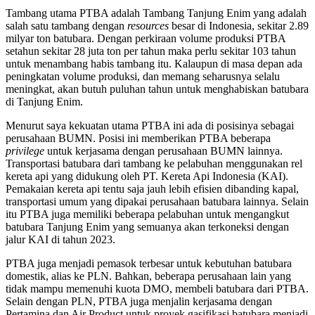
Tambang utama PTBA adalah Tambang Tanjung Enim yang adalah
salah satu tambang dengan
resources
besar di Indonesia, sekitar 2.89
milyar ton batubara. Dengan perkiraan volume produksi PTBA
setahun sekitar 28 juta ton per tahun maka perlu sekitar 103 tahun
untuk menambang habis tambang itu. Kalaupun di masa depan ada
peningkatan volume produksi, dan memang seharusnya selalu
meningkat, akan butuh puluhan tahun untuk menghabiskan batubara
di Tanjung Enim.
Menurut saya kekuatan utama PTBA ini ada di posisinya sebagai
perusahaan BUMN. Posisi ini memberikan PTBA beberapa
privilege
untuk kerjasama dengan perusahaan BUMN lainnya.
Transportasi batubara dari tambang ke pelabuhan menggunakan rel
kereta api yang didukung oleh PT. Kereta Api Indonesia (KAI).
Pemakaian kereta api tentu saja jauh lebih efisien dibanding kapal,
transportasi umum yang dipakai perusahaan batubara lainnya. Selain
itu PTBA juga memiliki beberapa pelabuhan untuk mengangkut
batubara Tanjung Enim yang semuanya akan terkoneksi dengan
jalur KAI di tahun 2023.
PTBA juga menjadi pemasok terbesar untuk kebutuhan batubara
domestik, alias ke PLN. Bahkan, beberapa perusahaan lain yang
tidak mampu memenuhi kuota DMO, membeli batubara dari PTBA.
Selain dengan PLN, PTBA juga menjalin kerjasama dengan
Pertamina dan Air Product untuk proyek gasifikasi batubara menjadi