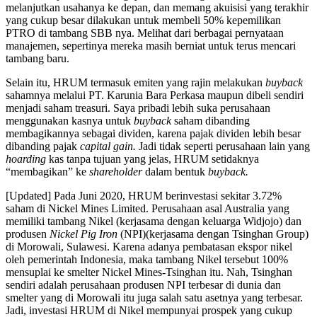
melanjutkan usahanya ke depan, dan memang akuisisi yang terakhir
yang cukup besar dilakukan untuk membeli 50% kepemilikan
PTRO di tambang SBB nya. Melihat dari berbagai pernyataan
manajemen, sepertinya mereka masih berniat untuk terus mencari
tambang baru.
Selain itu, HRUM termasuk emiten yang rajin melakukan
buyback
sahamnya melalui PT. Karunia Bara Perkasa maupun dibeli sendiri
menjadi saham treasuri. Saya pribadi lebih suka perusahaan
menggunakan kasnya untuk
buyback
saham dibanding
membagikannya sebagai dividen, karena pajak dividen lebih besar
dibanding pajak
capital gain.
Jadi tidak seperti perusahaan lain yang
hoarding
kas tanpa tujuan yang jelas, HRUM setidaknya
“membagikan” ke
shareholder
dalam bentuk
buyback.
[Updated] Pada Juni 2020, HRUM berinvestasi sekitar 3.72%
saham di Nickel Mines Limited. Perusahaan asal Australia yang
memiliki tambang Nikel (kerjasama dengan keluarga Widjojo) dan
produsen
Nickel Pig Iron
(NPI)(kerjasama dengan Tsinghan Group)
di Morowali, Sulawesi. Karena adanya pembatasan ekspor nikel
oleh pemerintah Indonesia, maka tambang Nikel tersebut 100%
mensuplai ke smelter Nickel Mines-Tsinghan itu. Nah, Tsinghan
sendiri adalah perusahaan produsen NPI terbesar di dunia dan
smelter yang di Morowali itu juga salah satu asetnya yang terbesar.
Jadi, investasi HRUM di Nikel mempunyai prospek yang cukup