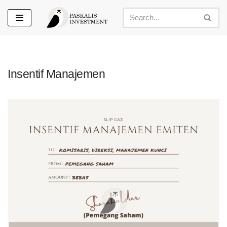
Skip
to
content
Insentif Manajemen