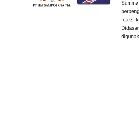
Summary
berpeng
reaksi 
Didasar
diguna