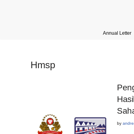
Skip
to
content
Annual Letter
Hmsp
Peng
Hasi
Sah
by
andre